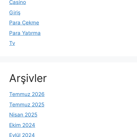
Casino
Giriş
Para Çekme
Para Yatırma
Tv
Arşivler
Temmuz 2026
Temmuz 2025
Nisan 2025
Ekim 2024
Eylül 2024