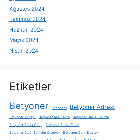
Ağustos 2024
Temmuz 2024
Haziran 2024
Mayıs 2024
Nisan 2024
Etiketler
Betyoner
Betyoner Adresi
Bet Yoner
Betyoner Altyapı
Betyoner Ana Sayfa
Betyoner Bahis Bölümü
Betyoner Bahis Girişi
Betyoner Bahis Sitesi
Betyoner Canlı Bahisler Sunuyor
Betyoner Canlı Destek