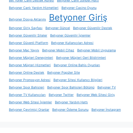
Bet Yoner Canlı Destek Adresi
Betyoner Canlı Sohbet Hattı
Betyoner Canlı Yardım Hizmetleri
Betyoner Casino Oyunu
Betyoner Giriş
Betyoner Dosya Aktarımı
Betyoner Giriş Sayfası
Betyoner Güncel
Betyoner Güvenilir Destek
Betyoner Güvenilir Siteler
Betyoner Güvenilir İşlemler
Betyoner Güvenli Platform
Betyoner Kullanıcıları Adresi
Betyoner Maç Yayını
Betyoner Mobil Cihaz
Betyoner Mobil Uygulama
Betyoner Müşteri Deneyimleri
Betyoner Müşteri Geri Bildirimleri
Betyoner Müşteri Hizmetleri
Betyoner Online Bahis Oyunları
Betyoner Online Destek
Betyoner Popüler Site
Betyoner Promosyon Adresi
Betyoner Sitesi Kullanıcı Bilgileri
Betyoner Spor Bahisleri
Betyoner Spor Bahisleri Bölümü
Betyoner TV
Betyoner TV Kullanıcıları
Betyoner Twitter
Betyoner Web Sitesi Giriş
Betyoner Web Sitesi İşlemler
Betyoner Yardım Hattı
Betyoner Çevrimiçi Oranlar
Betyoner Ödeme Sorunu
Betyoner İnstagram