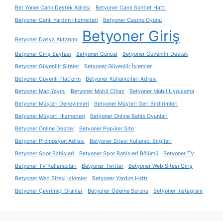
Bet Yoner Canlı Destek Adresi
Betyoner Canlı Sohbet Hattı
Betyoner Canlı Yardım Hizmetleri
Betyoner Casino Oyunu
Betyoner Giriş
Betyoner Dosya Aktarımı
Betyoner Giriş Sayfası
Betyoner Güncel
Betyoner Güvenilir Destek
Betyoner Güvenilir Siteler
Betyoner Güvenilir İşlemler
Betyoner Güvenli Platform
Betyoner Kullanıcıları Adresi
Betyoner Maç Yayını
Betyoner Mobil Cihaz
Betyoner Mobil Uygulama
Betyoner Müşteri Deneyimleri
Betyoner Müşteri Geri Bildirimleri
Betyoner Müşteri Hizmetleri
Betyoner Online Bahis Oyunları
Betyoner Online Destek
Betyoner Popüler Site
Betyoner Promosyon Adresi
Betyoner Sitesi Kullanıcı Bilgileri
Betyoner Spor Bahisleri
Betyoner Spor Bahisleri Bölümü
Betyoner TV
Betyoner TV Kullanıcıları
Betyoner Twitter
Betyoner Web Sitesi Giriş
Betyoner Web Sitesi İşlemler
Betyoner Yardım Hattı
Betyoner Çevrimiçi Oranlar
Betyoner Ödeme Sorunu
Betyoner İnstagram