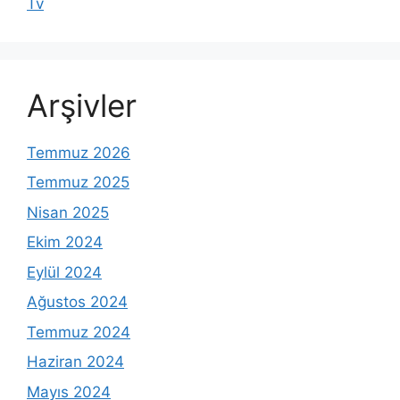
Tv
Arşivler
Temmuz 2026
Temmuz 2025
Nisan 2025
Ekim 2024
Eylül 2024
Ağustos 2024
Temmuz 2024
Haziran 2024
Mayıs 2024