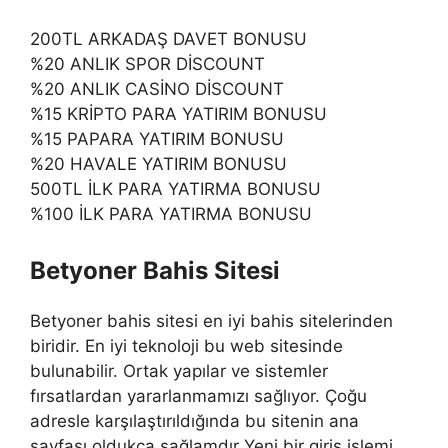
200TL ARKADAŞ DAVET BONUSU
%20 ANLIK SPOR DİSCOUNT
%20 ANLIK CASİNO DİSCOUNT
%15 KRİPTO PARA YATIRIM BONUSU
%15 PAPARA YATIRIM BONUSU
%20 HAVALE YATIRIM BONUSU
500TL İLK PARA YATIRMA BONUSU
%100 İLK PARA YATIRMA BONUSU
Betyoner Bahis Sitesi
Betyoner bahis sitesi en iyi bahis sitelerinden
biridir. En iyi teknoloji bu web sitesinde
bulunabilir. Ortak yapılar ve sistemler
fırsatlardan yararlanmamızı sağlıyor. Çoğu
adresle karşılaştırıldığında bu sitenin ana
sayfası oldukça sağlamdır Yeni bir giriş işlemi