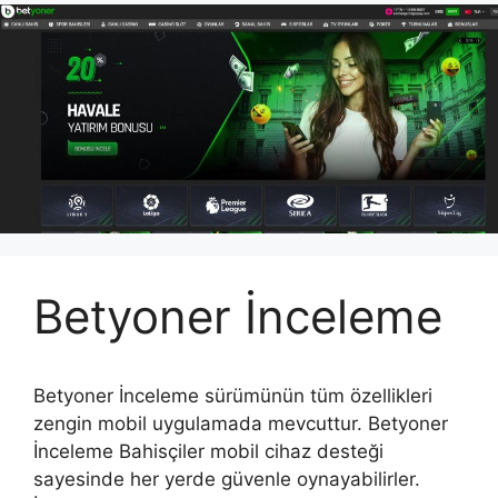
Betyoner İnceleme
Betyoner İnceleme sürümünün tüm özellikleri
zengin mobil uygulamada mevcuttur. Betyoner
İnceleme Bahisçiler mobil cihaz desteği
sayesinde her yerde güvenle oynayabilirler.