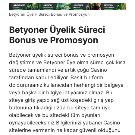
Betyoner Üyelik Süreci Bonus ve Promosyon
Betyoner Üyelik Süreci
Bonus ve Promosyon
Betyoner üyelik süreci bonus ve promosyon
değiştirme ve Betyoner üye olma süreci çok kısa
sürede tamamlandı ve artık çoğu Casino
tarafından kabul ediliyor. Basit bir form
doldurursanız kullanıcıdan herhangi bir belgeye
veya başka bir bilgiye ihtiyacınız olmaz. Bu
siteye giriş yapıp sağ üst köşedeki giriş yap
butonuna tıkladığınızda bu siteye tam üye
olabilecek ve bu sitedeki tüm oyunları
oynayabileceksiniz Bilgilerinizi yabancı Casino
sitelerine vermenin ne kadar güvenli olduğunu