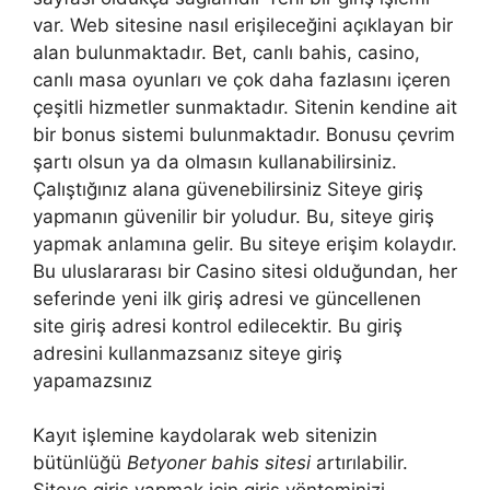
var. Web sitesine nasıl erişileceğini açıklayan bir
alan bulunmaktadır. Bet, canlı bahis, casino,
canlı masa oyunları ve çok daha fazlasını içeren
çeşitli hizmetler sunmaktadır. Sitenin kendine ait
bir bonus sistemi bulunmaktadır. Bonusu çevrim
şartı olsun ya da olmasın kullanabilirsiniz.
Çalıştığınız alana güvenebilirsiniz Siteye giriş
yapmanın güvenilir bir yoludur. Bu, siteye giriş
yapmak anlamına gelir. Bu siteye erişim kolaydır.
Bu uluslararası bir Casino sitesi olduğundan, her
seferinde yeni ilk giriş adresi ve güncellenen
site giriş adresi kontrol edilecektir. Bu giriş
adresini kullanmazsanız siteye giriş
yapamazsınız
Kayıt işlemine kaydolarak web sitenizin
bütünlüğü
Betyoner bahis sitesi
artırılabilir.