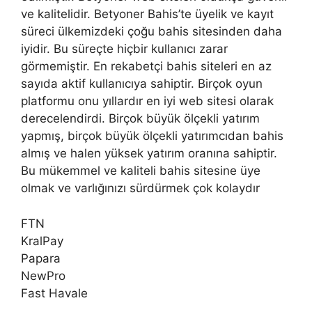
ve kalitelidir. Betyoner Bahis’te üyelik ve kayıt
süreci ülkemizdeki çoğu bahis sitesinden daha
iyidir. Bu süreçte hiçbir kullanıcı zarar
görmemiştir. En rekabetçi bahis siteleri en az
sayıda aktif kullanıcıya sahiptir. Birçok oyun
platformu onu yıllardır en iyi web sitesi olarak
derecelendirdi. Birçok büyük ölçekli yatırım
yapmış, birçok büyük ölçekli yatırımcıdan bahis
almış ve halen yüksek yatırım oranına sahiptir.
Bu mükemmel ve kaliteli bahis sitesine üye
olmak ve varlığınızı sürdürmek çok kolaydır
FTN
KralPay
Papara
NewPro
Fast Havale